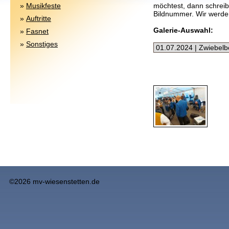
»
Musikfeste
möchtest, dann schreib
Bildnummer. Wir werde
»
Auftritte
Galerie-Auswahl:
»
Fasnet
»
Sonstiges
©2026 mv-wiesenstetten.de