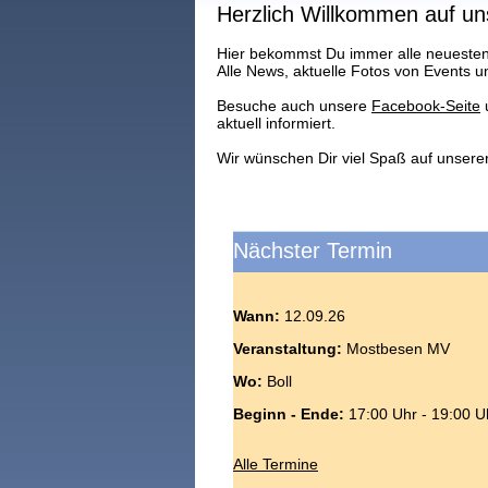
Herzlich Willkommen auf u
Hier bekommst Du immer alle neuesten
Alle News, aktuelle Fotos von Events u
Besuche auch unsere
Facebook-Seite
u
aktuell informiert.
Wir wünschen Dir viel Spaß auf unsere
Nächster Termin
Wann:
12.09.26
Veranstaltung:
Mostbesen MV
Wo:
Boll
Beginn - Ende:
17:00 Uhr - 19:00 U
Alle Termine