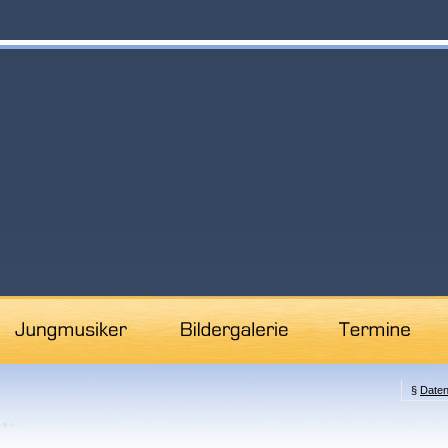
§
Daten